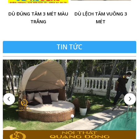
DÙ ĐÚNG TÂM 3 MÉT MÀU
DÙ LỆCH TÂM VUÔNG 3
TRẮNG
MÉT
TIN TỨC
‹
›