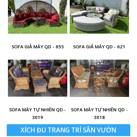
SOFA GIẢ MÂY QD - 655
SOFA GIẢ MÂY QD - 621
SOFA MÂY TỰ NHIÊN QD -
SOFA MÂY TỰ NHIÊN QD -
3019
3018
XÍCH ĐU TRANG TRÍ SÂN VƯỜN