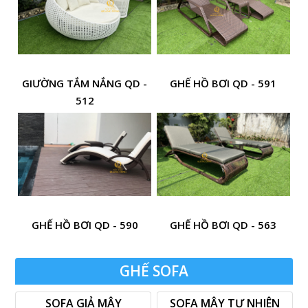
GIƯỜNG TẮM NẮNG QD -
GHẾ HỒ BƠI QD - 591
512
GHẾ HỒ BƠI QD - 590
GHẾ HỒ BƠI QD - 563
GHẾ SOFA
SOFA GIẢ MÂY
SOFA MÂY TỰ NHIÊN