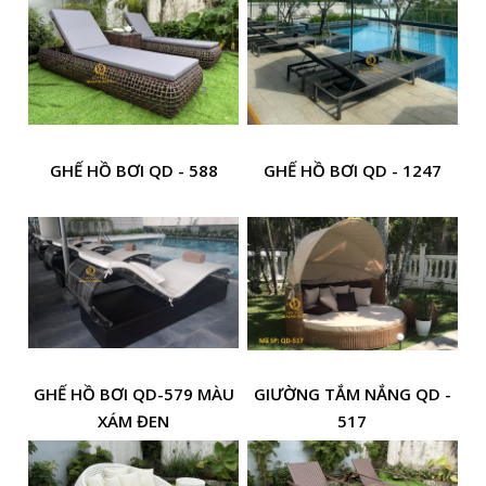
GHẾ HỒ BƠI QD - 588
GHẾ HỒ BƠI QD - 1247
GHẾ HỒ BƠI QD-579 MÀU
GIƯỜNG TẮM NẮNG QD -
XÁM ĐEN
517