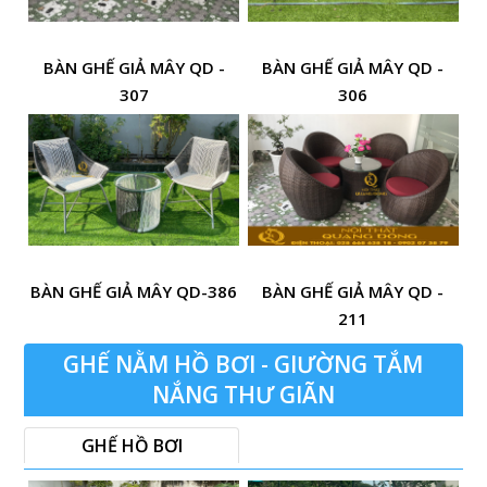
BÀN GHẾ GIẢ MÂY QD -
BÀN GHẾ GIẢ MÂY QD -
307
306
BÀN GHẾ GIẢ MÂY QD-386
BÀN GHẾ GIẢ MÂY QD -
211
GHẾ NẰM HỒ BƠI - GIƯỜNG TẮM
NẮNG THƯ GIÃN
GHẾ HỒ BƠI