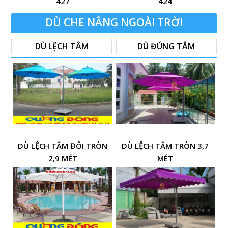
427
424
DÙ CHE NẮNG NGOÀI TRỜI
DÙ LỆCH TÂM
DÙ ĐÚNG TÂM
DÙ LỆCH TÂM ĐÔI TRÒN
DÙ LỆCH TÂM TRÒN 3,7
2,9 MÉT
MÉT