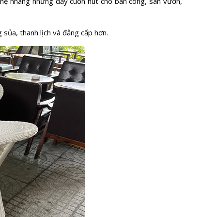
p nhẹ nhàng nhưng đầy cuốn hút cho ban công, sân vườn,
 sủa, thanh lịch và đẳng cấp hơn.