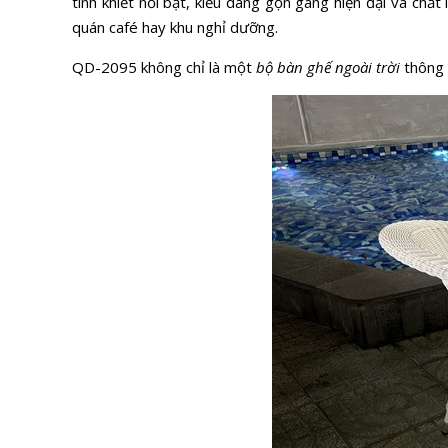
tinh khiết nổi bật, kiểu dáng gọn gàng hiện đại và ch
quán café hay khu nghỉ dưỡng.
QD-2095 không chỉ là một
bộ bàn ghế ngoài trời
thông 