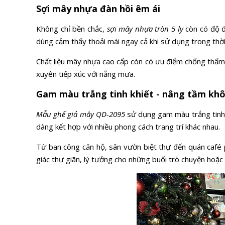
Sợi mây nhựa đàn hồi êm ái
Không chỉ bền chắc,
sợi mây nhựa tròn 5 ly
còn có độ đ
dùng cảm thấy thoải mái ngay cả khi sử dụng trong thời 
Chất liệu mây nhựa cao cấp còn có ưu điểm chống thấm n
xuyên tiếp xúc với nắng mưa.
Gam màu trắng tinh khiết - nâng tầm kh
Mẫu ghế giả mây QD-2095
sử dụng gam màu trắng tinh k
dàng kết hợp với nhiều phong cách trang trí khác nhau.
Từ ban công căn hộ, sân vườn biệt thự đến quán café 
giác thư giãn, lý tưởng cho những buổi trò chuyện hoặc 