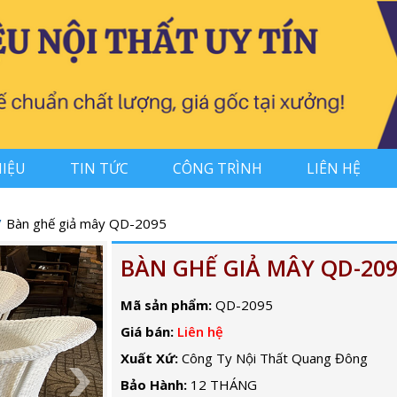
HIỆU
TIN TỨC
CÔNG TRÌNH
LIÊN HỆ
Bàn ghế giả mây QD-2095
BÀN GHẾ GIẢ MÂY QD-20
Mã sản phẩm:
QD-2095
Giá bán:
Liên hệ
Xuất Xứ:
Công Ty Nội Thất Quang Đông
Bảo Hành:
12 THÁNG