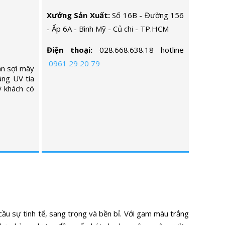
Xưởng Sản Xuất:
Số 16B - Đường 156
- Ấp 6A - Bình Mỹ - Củ chi - TP.HCM
Điện thoại:
028.668.638.18 hotline
0961 29 20 79
an sợi mây
áng UV tia
ý khách có
cầu sự tinh tế, sang trọng và bền bỉ. Với gam màu trắng