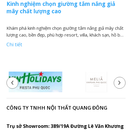
Kinh nghiệm chọn giường tắm nắng giả
N
mây chất lượng cao
v
Khám phá kinh nghiệm chọn giường tắm nắng giả mây chất
K
lượng cao, bền đẹp, phù hợp resort, villa, khách sạn, hồ bơi
h
và khu nghỉ dưỡng
t
Chi tiết
C
‹
›
CÔNG TY TNHH NỘI THẤT QUANG ĐÔNG
Trụ sở Showroom: 389/19A Đường Lê Văn Khương