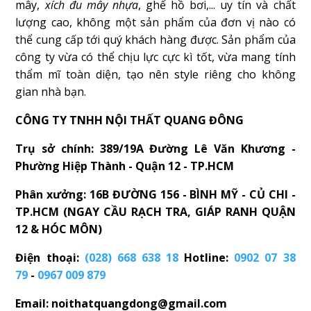
mây,
xích đu mây nhựa
, ghế hồ bơi,... uy tín và chất
lượng cao, không một sản phẩm của đơn vị nào có
thể cung cấp tới quý khách hàng được. Sản phẩm của
công ty vừa có thể chịu lực cực kì tốt, vừa mang tính
thẩm mĩ toàn diện, tạo nên style riêng cho không
gian nhà bạn.
CÔNG TY TNHH NỘI THẤT QUANG ĐÔNG
Trụ sở chính: 389/19A Đường Lê Văn Khương -
Phường Hiệp Thành - Quận 12 - TP.HCM
Phân xưởng: 16B ĐƯỜNG 156 - BÌNH MỸ - CỦ CHI -
TP.HCM (NGAY CẦU RẠCH TRA, GIÁP RANH QUẬN
12 & HÓC MÔN)
Điện thoại:
(028) 668 638 18
Hotline:
0902 07 38
79
-
0967 009 879
Email: noithatquangdong@gmail.com