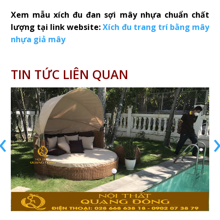
Xem mẫu xích đu đan sợi mây nhựa chuẩn chất
lượng tại link website:
Xích đu trang trí bằng mây
nhựa giả mây
TIN TỨC LIÊN QUAN
‹