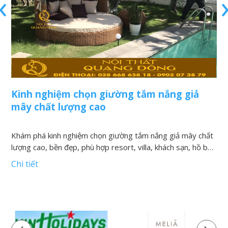
‹
Kinh nghiệm chọn giường tắm nắng giả
N
mây chất lượng cao
v
Khám phá kinh nghiệm chọn giường tắm nắng giả mây chất
K
lượng cao, bền đẹp, phù hợp resort, villa, khách sạn, hồ bơi
h
và khu nghỉ dưỡng
t
Chi tiết
C
‹
›