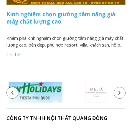
Kinh nghiệm chọn giường tắm nắng giả
N
mây chất lượng cao
v
Khám phá kinh nghiệm chọn giường tắm nắng giả mây chất
K
lượng cao, bền đẹp, phù hợp resort, villa, khách sạn, hồ bơi
h
và khu nghỉ dưỡng
t
Chi tiết
C
‹
›
CÔNG TY TNHH NỘI THẤT QUANG ĐÔNG