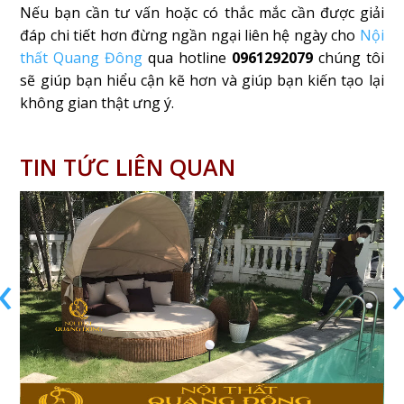
Nếu bạn cần tư vấn hoặc có thắc mắc cần được giải
đáp chi tiết hơn đừng ngần ngại liên hệ ngày cho
Nội
thất Quang Đông
qua hotline
0961292079
chúng tôi
sẽ giúp bạn hiểu cận kẽ hơn và giúp bạn kiến tạo lại
không gian thật ưng ý.
TIN TỨC LIÊN QUAN
‹