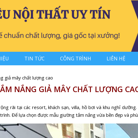
HIỆU
TIN TỨC
CÔNG TRÌNH
LIÊN HỆ
g giả mây chất lượng cao
TẮM NẮNG GIẢ MÂY CHẤT LƯỢNG CA
g rãi tại các resort, khách sạn, villa, hồ bơi và khu nghỉ dưỡng
trình. Để lựa chọn được mẫu giường tắm nắng vừa bền đẹp và phù