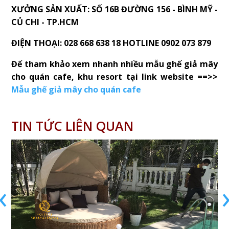
XƯỞNG SẢN XUẤT: SỐ 16B ĐƯỜNG 156 - BÌNH MỸ -
CỦ CHI - TP.HCM
ĐIỆN THOẠI: 028 668 638 18 HOTLINE 0902 073 879
Để tham khảo xem nhanh nhiều mẫu ghế giả mây
cho quán cafe, khu resort tại link website ==>>
Mẫu ghế giả mây cho quán cafe
TIN TỨC LIÊN QUAN
‹