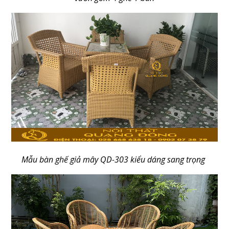
Mẫu bàn ghế giả mây QD-303 kiểu dáng sang trọng