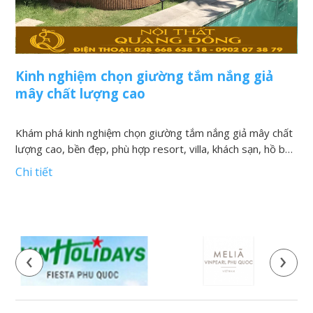
Kinh nghiệm chọn giường tắm nắng giả
N
mây chất lượng cao
v
Khám phá kinh nghiệm chọn giường tắm nắng giả mây chất
K
lượng cao, bền đẹp, phù hợp resort, villa, khách sạn, hồ bơi
h
và khu nghỉ dưỡng
t
Chi tiết
C
‹
›