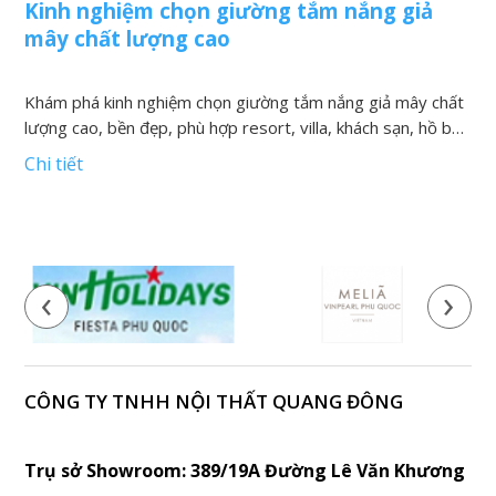
Kinh nghiệm chọn giường tắm nắng giả
N
mây chất lượng cao
v
Khám phá kinh nghiệm chọn giường tắm nắng giả mây chất
K
lượng cao, bền đẹp, phù hợp resort, villa, khách sạn, hồ bơi
h
và khu nghỉ dưỡng
t
Chi tiết
C
‹
›
CÔNG TY TNHH NỘI THẤT QUANG ĐÔNG
Trụ sở Showroom: 389/19A Đường Lê Văn Khương