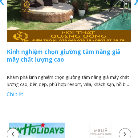
Kinh nghiệm chọn giường tắm nắng giả
G
mây chất lượng cao
c
Khám phá kinh nghiệm chọn giường tắm nắng giả mây chất
lượng cao, bền đẹp, phù hợp resort, villa, khách sạn, hồ bơi
G
và khu nghỉ dưỡng
s
Chi tiết
s
C
‹
›