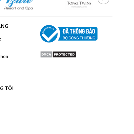
ÀNG
g
 hóa
G TÔI