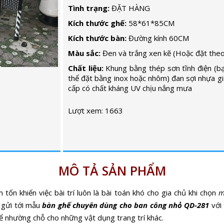
Tình trạng:
ĐẶT HÀNG
Kích thước ghế:
58*61*85CM
Kích thước bàn:
Đường kính 60CM
Màu sắc:
Đen và trắng xen kẽ (Hoặc đặt theo
Chất liệu:
Khung bằng thép sơn tĩnh điện (b
thể đặt bằng inox hoặc nhôm) đan sợi nhựa g
cấp có chất kháng UV chịu nắng mưa
Lượt xem: 1663
MÔ TẢ SẢN PHẨM
ốn khiến việc bài trí luôn là bài toán khó cho gia chủ khi chọn
m
 gửi tới mẫu
bàn ghế chuyên dùng cho ban công nhỏ QD-281
với
để nhường chỗ cho những vật dụng trang trí khác.