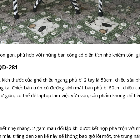
n gọn, phù hợp với những ban công có diện tích nhỏ khiêm tốn, gi
QD-281
ích thước của ghế chiều ngang phủ bì 2 tay là 58cm, chiều sâu phủ
g ta. Chiếc bàn tròn có đường kính mặt bàn phủ bì 60cm, chiều ca
ư giãn, có thể để laptop làm việc vừa vặn, sản phẩm không chỉ ti
t nhẹ nhàng, 2 gam màu đối lập khi được kết hợp pha trộn với nha
am màu trắng đen xen kẽ này sẽ không bao giờ lỗi mốt, trẻ trung nă