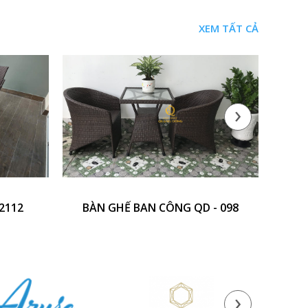
XEM TẤT CẢ
›
2112
BÀN GHẾ BAN CÔNG QD - 098
BÀN 
›