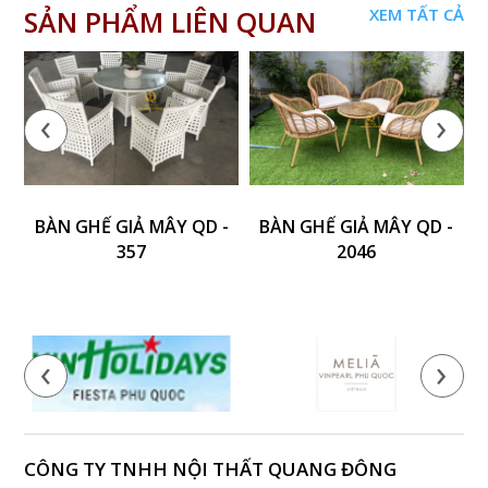
SẢN PHẨM LIÊN QUAN
XEM TẤT CẢ
‹
›
BÀN GHẾ GIẢ MÂY QD -
BÀN GHẾ GIẢ MÂY QD -
357
2046
‹
›
CÔNG TY TNHH NỘI THẤT QUANG ĐÔNG