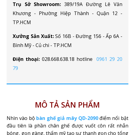
Trụ Sở Showroom:
389/19A Đường Lê Văn
Khương - Phường Hiệp Thành - Quận 12 -
TP.HCM
Xưởng Sản Xuất:
Số 16B - Đường 156 - Ấp 6A -
Bình Mỹ - Củ chi - TP.HCM
Điện thoại:
028.668.638.18 hotline
0961 29 20
79
MÔ TẢ SẢN PHẨM
Nhìn vào bộ
bàn ghế giả mây QD-2090
điểm nổi bật
đầu tiên là phần chân ghế được vuốt côn rất nhẵn
bóng, gọn gàng, thẩm mỹ tạo sự thanh gọn cho tổng