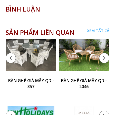
BÌNH LUẬN
SẢN PHẨM LIÊN QUAN
XEM TẤT CẢ
‹
›
BÀN GHẾ GIẢ MÂY QD -
BÀN GHẾ GIẢ MÂY QD -
357
2046
‹
›