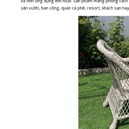
và tính ứng dụng linh hoạt. Sản phẩm mang phong cách h
sân vườn, ban công, quán cà phê, resort, khách sạn hay