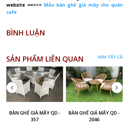
website ==>>>
Mẫu bàn ghế giả mây cho quán
cafe
BÌNH LUẬN
SẢN PHẨM LIÊN QUAN
XEM TẤT CẢ
‹
›
BÀN GHẾ GIẢ MÂY QD -
BÀN GHẾ GIẢ MÂY QD -
357
2046