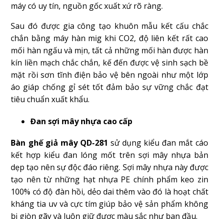
máy có uy tín, nguồn gốc xuất xứ rõ ràng.
Sau đó được gia công tạo khuôn mẫu kết cấu chắc
chắn bằng máy hàn mig khi CO2, độ liên kết rất cao
mối hàn ngấu và mịn, tất cả những mối hàn được hàn
kín liền mạch chắc chắn, kế đến được vệ sinh sạch bề
mặt rồi sơn tĩnh điện bảo vệ bên ngoài như một lớp
áo giáp chống gỉ sét tốt đảm bảo sự vững chắc đạt
tiêu chuẩn xuất khẩu.
Đan sợi mây nhựa cao cấp
Bàn ghế giả mây QD-281
sử dụng kiểu đan mắt cáo
kết hợp kiểu đan lóng mốt trên sợi mây nhựa bản
dẹp tạo nên sự độc đáo riêng. Sợi mây nhựa này được
tạo nên từ những hạt nhựa PE chính phẩm keo zin
100% có độ đàn hồi, dẻo dai thêm vào đó là hoạt chất
kháng tia uv và cực tím giúp bảo vệ sản phẩm không
bị giòn gãy và luôn giữ được màu sắc như ban đầu.