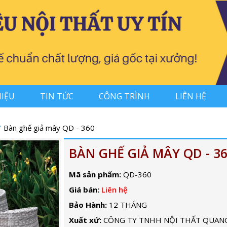
HIỆU
TIN TỨC
CÔNG TRÌNH
LIÊN HỆ
Bàn ghế giả mây QD - 360
BÀN GHẾ GIẢ MÂY QD - 3
Mã sản phẩm:
QD-360
Giá bán:
Liên hệ
Bảo Hành:
12 THÁNG
Xuất xứ:
CÔNG TY TNHH NỘI THẤT QUAN