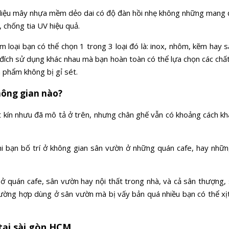
liệu mây nhựa mềm dẻo dai có độ đàn hồi nhẹ không những mang đ
t, chống tia UV hiệu quả.
 loại bạn có thể chọn 1 trong 3 loại đó là: inox, nhôm, kẽm hay sắ
ích sử dụng khác nhau mà bạn hoàn toàn có thể lựa chọn các chất 
 phẩm không bị gỉ sét.
hông gian nào?
 kín nhưu đã mô tả ở trên, nhưng chân ghế vẫn có khoảng cách kh
 bạn bố trí ở không gian sân vườn ở những quán cafe, hay nhữn
ở quán cafe, sân vườn hay nội thất trong nhà, và cả sân thượng, 
rường hợp dùng ở sân vườn mà bị vấy bản quá nhiều bạn có thể xị
tại sài gòn HCM