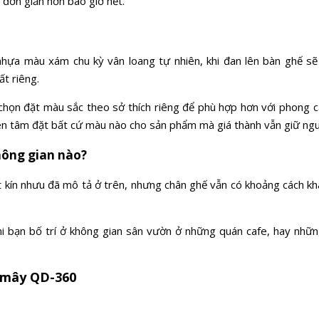
ên đơn giản hơn bao giờ hết.
a màu xám chu kỳ vân loang tự nhiên, khi đan lên bàn ghế sẽ 
t riêng.
chọn đặt màu sắc theo sở thích riêng để phù hợp hơn với phong cá
ên tâm đặt bất cứ màu nào cho sản phẩm mà giá thành vẫn giữ ng
hông gian nào?
 kín nhưu đã mô tả ở trên, nhưng chân ghế vẫn có khoảng cách kh
 bạn bố trí ở không gian sân vườn ở những quán cafe, hay nhữn
 mây QD-360