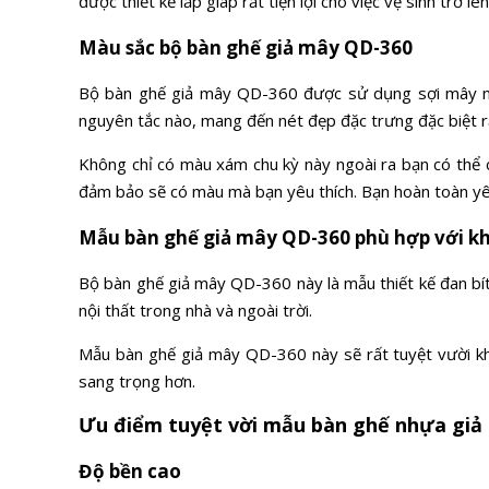
được thiết kế lắp giáp rất tiện lợi cho việc vệ sinh trở l
Màu sắc bộ bàn ghế giả mây QD-360
Bộ bàn ghế giả mây QD-360 được sử dụng sợi mây nhự
nguyên tắc nào, mang đến nét đẹp đặc trưng đặc biệt rấ
Không chỉ có màu xám chu kỳ này ngoài ra bạn có thể 
đảm bảo sẽ có màu mà bạn yêu thích. Bạn hoàn toàn y
Mẫu bàn ghế giả mây QD-360 phù hợp với k
Bộ bàn ghế giả mây QD-360 này là mẫu thiết kế đan bít
nội thất trong nhà và ngoài trời.
Mẫu bàn ghế giả mây QD-360 này sẽ rất tuyệt vười khi
sang trọng hơn.
Ưu điểm tuyệt vời mẫu bàn ghế nhựa giả
Độ bền cao