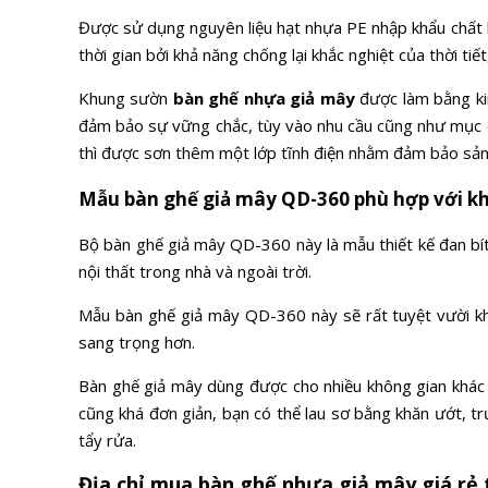
Được sử dụng nguyên liệu hạt nhựa PE nhập khẩu chất 
thời gian bởi khả năng chống lại khắc nghiệt của thời tiế
Khung sườn
bàn ghế nhựa giả mây
được làm bằng kim
đảm bảo sự vững chắc, tùy vào nhu cầu cũng như mục đ
thì được sơn thêm một lớp tĩnh điện nhằm đảm bảo sản
Mẫu bàn ghế giả mây QD-360 phù hợp với k
Bộ bàn ghế giả mây QD-360 này là mẫu thiết kế đan bít
nội thất trong nhà và ngoài trời.
Mẫu bàn ghế giả mây QD-360 này sẽ rất tuyệt vười khi
sang trọng hơn.
Bàn ghế giả mây dùng được cho nhiều không gian khác 
cũng khá đơn giản, bạn có thể lau sơ bằng khăn ướt, t
tẩy rửa.
Địa chỉ mua bàn ghế nhựa giả mây giá rẻ 