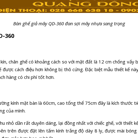
Bàn ghế giả mây QD-360 đan sợi mây nhựa sang trọng
D-360
kín, chân ghế có khoảng cách so với mặt đất là 12 cm chống vấy b
hế được cách điệu hơn không bị thô cứng. Đặc biệt mẫu thiết kế n
h hàng có chi phí tốt hơn.
đường kính mặt bàn là 60cm, cao tổng thể 75cm đây là kích thước t
ng của mình.
u nhỏ dần rất duyên dáng, lại đồng nhất với chiếc ghế, với thiết 
ên trên được đặt lên tấm kính trắng độ dày 8 ly, được mài bón