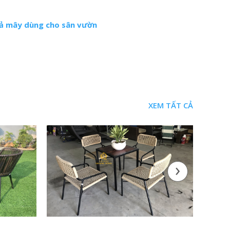
iả mây dùng cho sân vườn
XEM TẤT CẢ
›