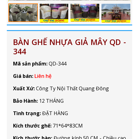
BÀN GHẾ NHỰA GIẢ MÂY QD -
344
Mã sản phẩm:
QD-344
Giá bán:
Liên hệ
Xuất Xứ:
Công Ty Nội Thất Quang Đông
Bảo Hành:
12 THÁNG
Tình trạng:
ĐẶT HÀNG
Kích thước ghế:
71*64*83CM
Kích thước bàn:
Đường kính 50 CM - Chiều cao