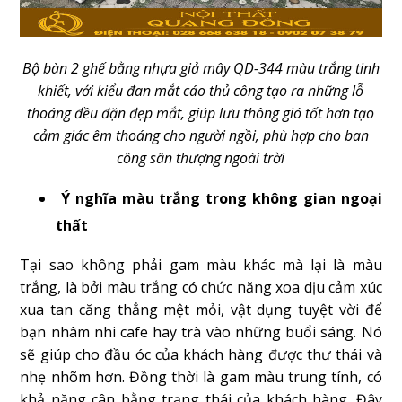
Bộ bàn 2 ghế bằng nhựa giả mây QD-344 màu trắng tinh
khiết, với kiểu đan mắt cáo thủ công tạo ra những lỗ
thoáng đều đặn đẹp mắt, giúp lưu thông gió tốt hơn tạo
cảm giác êm thoáng cho người ngồi, phù hợp cho ban
công sân thượng ngoài trời
Ý nghĩa màu trắng trong không gian ngoại
thất
Tại sao không phải gam màu khác mà lại là màu
trắng, là bởi màu trắng có chức năng xoa dịu cảm xúc
xua tan căng thẳng mệt mỏi, vật dụng tuyệt vời để
bạn nhâm nhi cafe hay trà vào những buổi sáng. Nó
sẽ giúp cho đầu óc của khách hàng được thư thái và
nhẹ nhõm hơn. Đồng thời là gam màu trung tính, có
khả năng cân bằng trạng thái của khách hàng. Đây