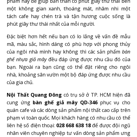
phẩm này để giúp bản thân có phút giây thư thái bên
một không gian xanh, thoáng mát, nhâm nhi một
tách cafe hay chén trà và tận hương cuộc sống là
phút giây thư thái nhất của mỗi người.
Đặc biệt hơn hết nếu bạn có lo lắng về vấn đề mẫu
mã, màu sắc, hình dáng có phù hợp với phong thủy
của ngôi nhà mình hay không thì các sản phẩm
bàn
ghế nhựa giả mây
đều đáp ứng được nhu cầu đó của
bạn. Ngoài ra bạn cũng có thể đặt riêng cho ngôi
nhà, khoảng sân vườn một bộ đáp ứng được nhu cầu
của gia chủ.
Nội Thất Quang Đông
có trụ sở ở TP. HCM hiện đã
cung ứng
bàn ghế giả mây QD-346
phục vụ cho
quán cafe và các dòng sản phẩm nội thất cao cấp trên
phạm vi toàn quốc. Mọi khách hàng có nhu cầu có thể
liên hệ số điện thoại:
028 668 638 18
để được đội ngũ
nhân viên chuyên nghiệp tư vấn dòng sản phẩm ưng