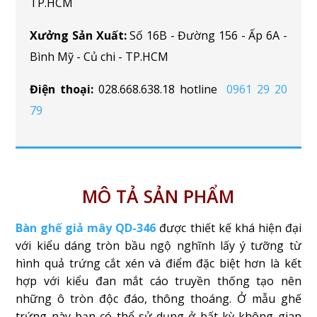
TP.HCM
Xưởng Sản Xuất:
Số 16B - Đường 156 - Ấp 6A -
Bình Mỹ - Củ chi - TP.HCM
Điện thoại:
028.668.638.18 hotline
0961 29 20
79
MÔ TẢ SẢN PHẨM
Bàn ghế giả mây QD-346
được thiết kế khá hiện đại
với kiểu dáng tròn bầu ngộ nghĩnh lấy ý tưỡng từ
hình quả trứng cắt xén và điểm đặc biệt hơn là kết
hợp với kiểu đan mắt cáo truyền thống tạo nên
những ô tròn độc đáo, thông thoáng. Ở mẫu ghế
trứng này bạn có thể sử dụng ở bất kỳ không gian