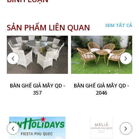
SẢN PHẨM LIÊN QUAN
XEM TẤT CẢ
‹
›
BÀN GHẾ GIẢ MÂY QD -
BÀN GHẾ GIẢ MÂY QD -
357
2046
‹
›