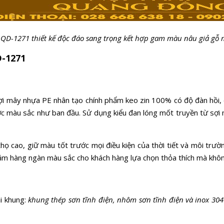
 QD-1271 thiết kế độc đáo sang trọng kết hợp gam màu nâu giả gỗ 
D-1271
ợi mây nhựa PE nhân tạo chính phẩm keo zin 100% có độ đàn hồi, d
ợc màu sắc như ban đầu. Sử dụng kiểu đan lóng mốt truyền từ s
 thọ cao, giữ màu tốt trước mọi điều kiện của thời tiết và môi trư
trăm hàng ngàn màu sắc cho khách hàng lựa chọn thỏa thích mà khôn
i khung:
khung thép sơn tĩnh điện, nhôm sơn tĩnh điện và inox 304