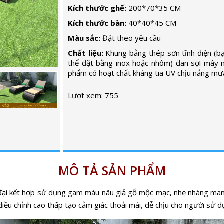
Kích thước ghế:
200*70*35 CM
Kích thước bàn:
40*40*45 CM
Màu sắc:
Đặt theo yêu cầu
Chất liệu:
Khung bằng thép sơn tĩnh điện (b
thể đặt bằng inox hoặc nhôm) đan sợi mây 
phẩm có hoạt chất kháng tia UV chịu nắng mư
Lượt xem: 755
MÔ TẢ SẢN PHẨM
 đại kết hợp sử dụng gam màu nâu giả gỗ mộc mạc, nhẹ nhàng mang
điều chỉnh cao thấp tạo cảm giác thoải mái, dễ chịu cho người sử d