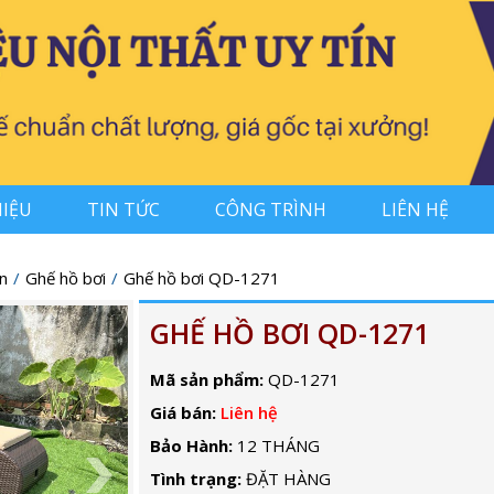
HIỆU
TIN TỨC
CÔNG TRÌNH
LIÊN HỆ
n
Ghế hồ bơi
Ghế hồ bơi QD-1271
GHẾ HỒ BƠI QD-1271
Mã sản phẩm:
QD-1271
Giá bán:
Liên hệ
Bảo Hành:
12 THÁNG
Tình trạng:
ĐẶT HÀNG