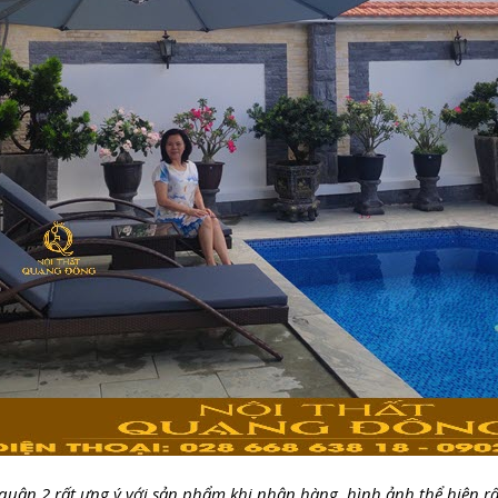
quận 2 rất ưng ý với sản phẩm khi nhận hàng, hình ảnh thể hiện rấ