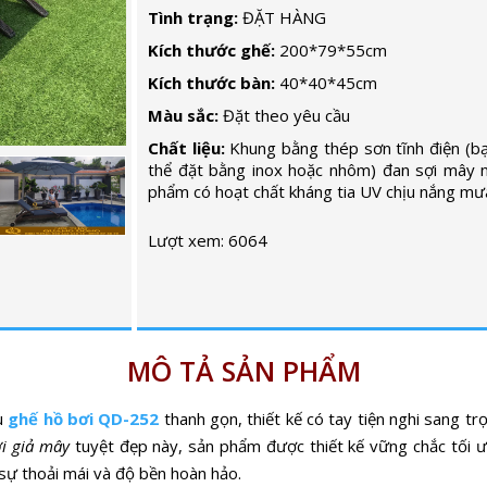
Tình trạng:
ĐẶT HÀNG
Kích thước ghế:
200*79*55cm
Kích thước bàn:
40*40*45cm
Màu sắc:
Đặt theo yêu cầu
Chất liệu:
Khung bằng thép sơn tĩnh điện (b
thể đặt bằng inox hoặc nhôm) đan sợi mây 
phẩm có hoạt chất kháng tia UV chịu nắng mư
Lượt xem: 6064
MÔ TẢ SẢN PHẨM
ẫu
ghế hồ bơi QD-252
thanh gọn, thiết kế có tay tiện nghi sang tr
i giả mây
tuyệt đẹp này, sản phẩm được thiết kế vững chắc tối ư
 sự thoải mái và độ bền hoàn hảo.