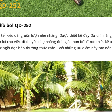
hồ bơi QD-252
h tế, kiểu dáng uốn lượn nhẹ nhàng, được thiết kế đầy đủ tính nă
ện lợi cho việc di chuyển nhẹ nhàng đơn giản hơn bởi được thiết kế
 ngồi đọc báo thưởng thức cafe... Với những ưu điểm này tạo nên s