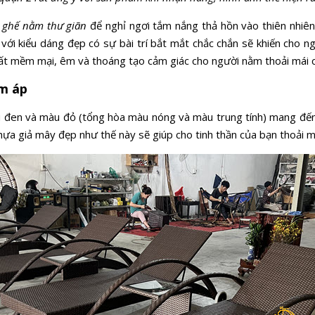
ghế nằm thư giãn
để nghỉ ngơi tắm nắng thả hồn vào thiên nhiên,
ới kiểu dáng đẹp có sự bài trí bắt mắt chắc chắn sẽ khiến cho ng
ất mềm mại, êm và thoáng tạo cảm giác cho người nằm thoải mái ch
m áp
u đen và màu đỏ (tổng hòa màu nóng và màu trung tính) mang đến
ựa giả mây đẹp như thế này sẽ giúp cho tinh thần của bạn thoải má