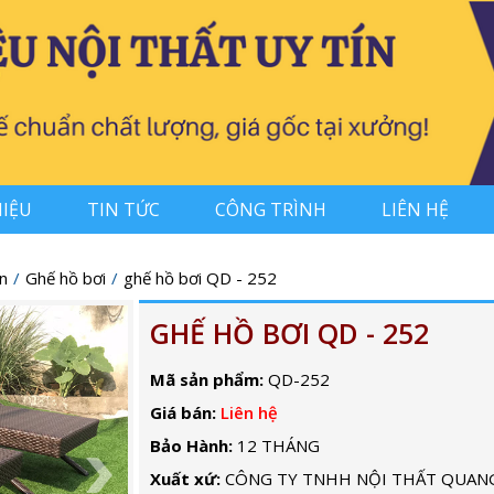
HIỆU
TIN TỨC
CÔNG TRÌNH
LIÊN HỆ
n
Ghế hồ bơi
ghế hồ bơi QD - 252
GHẾ HỒ BƠI QD - 252
Mã sản phẩm:
QD-252
Giá bán:
Liên hệ
Bảo Hành:
12 THÁNG
Xuất xứ:
CÔNG TY TNHH NỘI THẤT QUAN