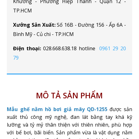
Khương - Phường Hiệp Thành - Quận 12 -
TP.HCM
Xưởng Sản Xuất:
Số 16B - Đường 156 - Ấp 6A -
Bình Mỹ - Củ chi - TP.HCM
Điện thoại:
028.668.638.18 hotline
0961 29 20
79
MÔ TẢ SẢN PHẨM
Mẫu ghế nằm hồ bơi giả mây QD-1255
được sản
xuất thủ công mỹ nghệ, đan lát bằng tay khá kỹ
lưỡng và tỷ mỷ thân thiện với thiên nhiên, phù hợp
với bể bơi, bãi biển. Sản phẩm vừa là vật dụng nằm