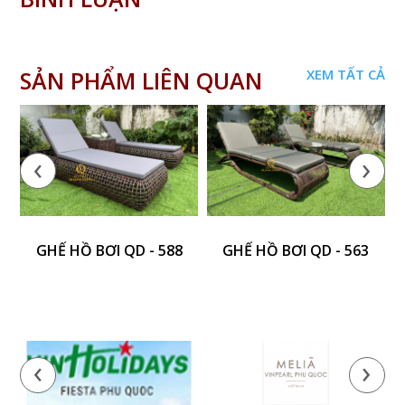
SẢN PHẨM LIÊN QUAN
XEM TẤT CẢ
‹
›
GHẾ HỒ BƠI QD - 588
GHẾ HỒ BƠI QD - 563
‹
›