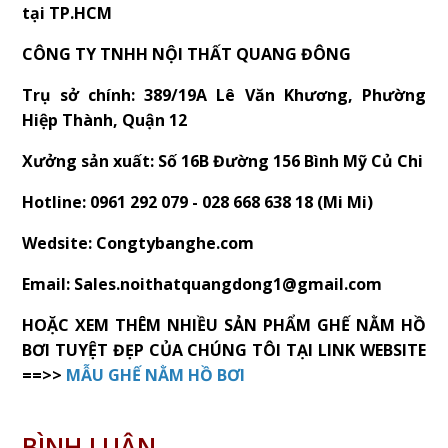
tại TP.HCM
CÔNG TY TNHH NỘI THẤT QUANG ĐÔNG
Trụ sở chính: 389/19A Lê Văn Khương, Phường
Hiệp Thành, Quận 12
Xưởng sản xuất: Số 16B Đường 156 Bình Mỹ Củ Chi
Hotline: 0961 292 079 - 028 668 638 18 (Mi Mi)
Wedsite: Congtybanghe.com
Email: Sales.noithatquangdong1@gmail.com
HOẶC XEM THÊM NHIỀU SẢN PHẨM GHẾ NẰM HỒ
BƠI TUYỆT ĐẸP CỦA CHÚNG TÔI TẠI LINK WEBSITE
==>>
MẪU GHẾ NẰM HỒ BƠI
BÌNH LUẬN