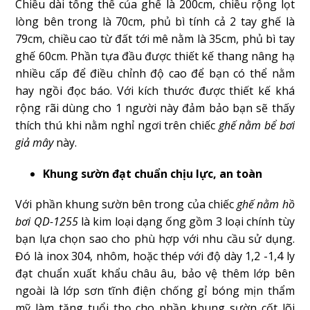
Chiều dài tổng thể của ghế là 200cm, chiều rộng lọt
lòng bên trong là 70cm, phủ bì tính cả 2 tay ghế là
79cm, chiều cao từ đất tới mê nằm là 35cm, phủ bì tay
ghế 60cm. Phần tựa đầu được thiết kế thang nâng hạ
nhiều cấp để điều chỉnh độ cao để bạn có thể nằm
hay ngồi đọc báo. Với kích thước được thiết kế khá
rộng rãi dùng cho 1 người này đảm bảo bạn sẽ thấy
thích thú khi nằm nghỉ ngơi trên chiếc
ghế nằm bể bơi
giả mây
này.
Khung sườn đạt chuẩn chịu lực, an toàn
Với phần khung sườn bên trong của chiếc
ghế nằm hồ
bơi QD-1255
là kim loại dạng ống gồm 3 loại chính tùy
bạn lựa chọn sao cho phù hợp với nhu cầu sử dụng.
Đó là inox 304, nhôm, hoặc thép với độ dày 1,2 -1,4 ly
đạt chuẩn xuất khẩu châu âu, bảo vệ thêm lớp bên
ngoài là lớp sơn tĩnh điện chống gỉ bóng mịn thẩm
mỹ làm tăng tuổi thọ cho phần khung sườn cốt lõi