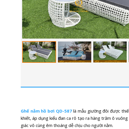
Ghế nằm hồ bơi QD-587
là mẫu giường đôi được thiế
khiết, áp dụng kiểu đan ca rô tạo ra hàng trăm ô vuông
giác vô cùng êm thoáng dễ chịu cho người nằm.