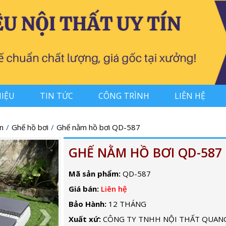
HIỆU
TIN TỨC
CÔNG TRÌNH
LIÊN HỆ
n
Ghế hồ bơi
Ghế nằm hồ bơi QD-587
GHẾ NẰM HỒ BƠI QD-587
Mã sản phẩm:
QD-587
Giá bán:
Liên hệ
Bảo Hành:
12 THÁNG
Xuất xứ:
CÔNG TY TNHH NỘI THẤT QUAN