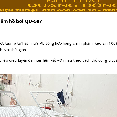
nằm hồ bơi QD-587
ược tạo ra từ hạt nhựa PE tổng hợp hàng chính phẩm, keo zin 100%
ỉ với thời gian.
o điêu luyện đan xen liên kết với nhau theo cách thủ công truyền t