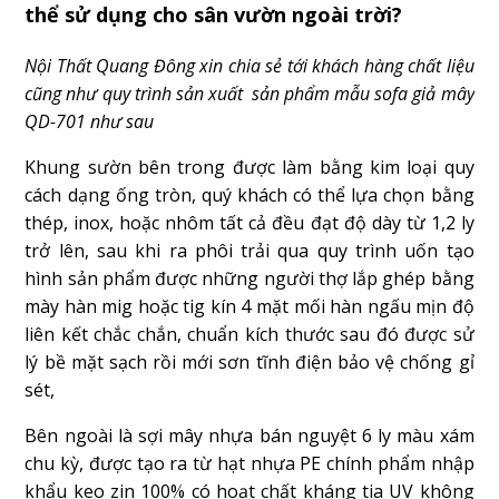
thể sử dụng cho sân vườn ngoài trời?
Nội Thất Quang Đông xin chia sẻ tới khách hàng chất liệu
cũng như quy trình sản xuất sản phẩm mẫu sofa giả mây
QD-701 như sau
Khung sườn bên trong được làm bằng kim loại quy
cách dạng ống tròn, quý khách có thể lựa chọn bằng
thép, inox, hoặc nhôm tất cả đều đạt độ dày từ 1,2 ly
trở lên, sau khi ra phôi trải qua quy trình uốn tạo
hình sản phẩm được những người thợ lắp ghép bằng
mày hàn mig hoặc tig kín 4 mặt mối hàn ngấu mịn độ
liên kết chắc chắn, chuẩn kích thước sau đó được sử
lý bề mặt sạch rồi mới sơn tĩnh điện bảo vệ chống gỉ
sét,
Bên ngoài là sợi mây nhựa bán nguyệt 6 ly màu xám
chu kỳ, được tạo ra từ hạt nhựa PE chính phẩm nhập
khẩu keo zin 100% có hoạt chất kháng tia UV không