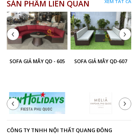
SẢN PHẨM LIÊN QUAN
XEM TẤT CẢ
‹
›
SOFA GIẢ MÂY QD - 605
SOFA GIẢ MÂY QD-607
S
‹
›
CÔNG TY TNHH NỘI THẤT QUANG ĐÔNG