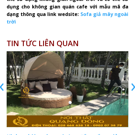
dụng cho không gian quán cafe với mẫu mã đa
dạng thông qua link wedsite:
Sofa giả mây ngoài
trời
TIN TỨC LIÊN QUAN
‹