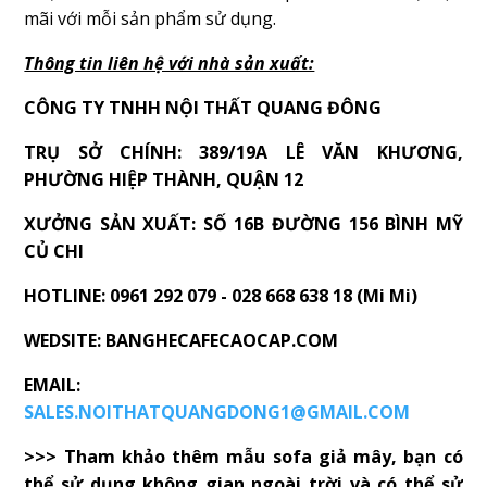
mãi với mỗi sản phẩm sử dụng.
Thông tin liên hệ với nhà sản xuất:
CÔNG TY TNHH NỘI THẤT QUANG ĐÔNG
TRỤ SỞ CHÍNH: 389/19A LÊ VĂN KHƯƠNG,
PHƯỜNG HIỆP THÀNH, QUẬN 12
XƯỞNG SẢN XUẤT: SỐ 16B ĐƯỜNG 156 BÌNH MỸ
CỦ CHI
HOTLINE: 0961 292 079 - 028 668 638 18 (Mi Mi)
WEDSITE: BANGHECAFECAOCAP.COM
EMAIL:
SALES.NOITHATQUANGDONG1@GMAIL.COM
>>> Tham khảo thêm mẫu sofa giả mây, bạn có
thể sử dụng không gian ngoài trời và có thể sử