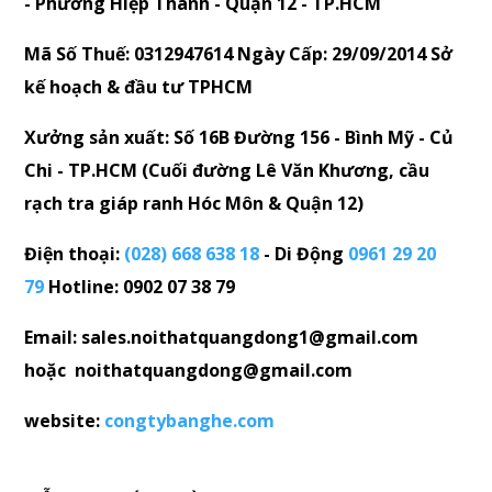
- Phường Hiệp Thành - Quận 12 - TP.HCM
Mã Số Thuế: 0312947614 Ngày Cấp: 29/09/2014 Sở
kế hoạch & đầu tư TPHCM
Xưởng sản xuất: Số 16B Đường 156 - Bình Mỹ - Củ
Chi - TP.HCM (Cuối đường Lê Văn Khương, cầu
rạch tra giáp ranh Hóc Môn & Quận 12)
Điện thoại:
(028) 668 638 18
- Di Động
0961 29 20
79
Hotline: 0902 07 38 79
Email: sales.noithatquangdong1@gmail.com
hoặc noithatquangdong@gmail.com
website:
congtybanghe.com