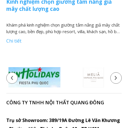
Kinh nghiệm chọn giường tắm nắng giả
N
mây chất lượng cao
v
Khám phá kinh nghiệm chọn giường tắm nắng giả mây chất
K
lượng cao, bền đẹp, phù hợp resort, villa, khách sạn, hồ bơi
h
và khu nghỉ dưỡng
t
Chi tiết
C
‹
›
CÔNG TY TNHH NỘI THẤT QUANG ĐÔNG
Trụ sở Showroom: 389/19A Đường Lê Văn Khương