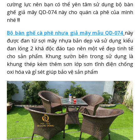
cường lực nên bạn có thể yên tâm sử dụng bộ bàn
ghế giả mây QD-074 này cho quán cà phê của mình
nhé !!!
Bộ bàn ghế cà phê nhựa giả mây mẫu QD-074
này
được đan từ sợi mây nhựa bản dẹp và sử dụng kiểu
đan lóng 2 khá độc đáo tạo nên một vẻ đẹp tinh tế
cho sản phẩm. Khung sườn bên trong sử dụng là
khung thép kèm thêm sơn lớp sơn tĩnh điện chống
oxi hóa và gỉ sét giúp bảo vệ sản phẩm