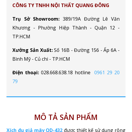
CÔNG TY TNHH NỘI THẤT QUANG ĐÔNG
Trụ Sở Showroom:
389/19A Đường Lê Văn
Khương - Phường Hiệp Thành - Quận 12 -
TP.HCM
Xưởng Sản Xuất:
Số 16B - Đường 156 - Ấp 6A -
Bình Mỹ - Củ chi - TP.HCM
Điện thoại:
028.668.638.18 hotline
0961 29 20
79
MÔ TẢ SẢN PHẨM
Xích đu giả mây QD-432
được thiết kế sử dụng rộng