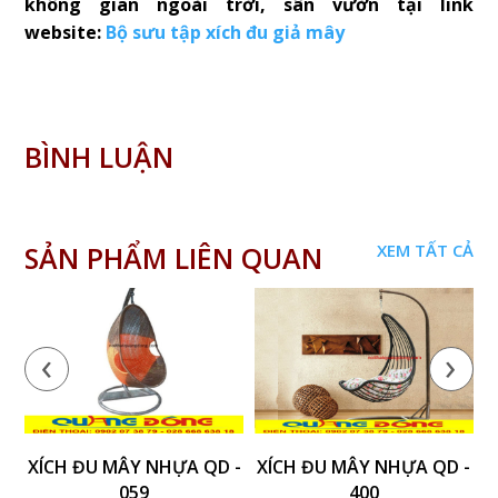
không gian ngoài trời, sân vườn tại link
website:
Bộ sưu tập xích đu giả mây
BÌNH LUẬN
SẢN PHẨM LIÊN QUAN
XEM TẤT CẢ
‹
›
XÍCH ĐU MÂY NHỰA QD -
XÍCH ĐU MÂY NHỰA QD -
X
059
400