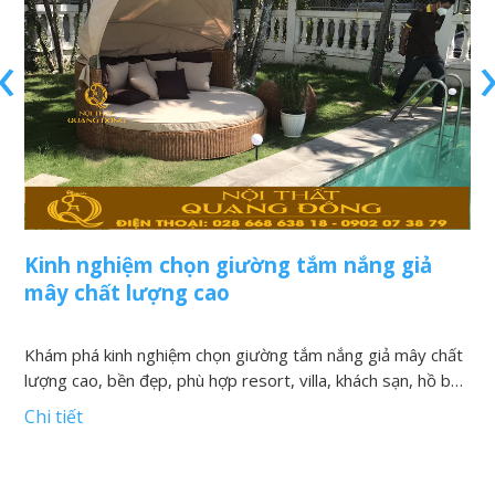
‹
Kinh nghiệm chọn giường tắm nắng giả
N
mây chất lượng cao
v
Khám phá kinh nghiệm chọn giường tắm nắng giả mây chất
K
lượng cao, bền đẹp, phù hợp resort, villa, khách sạn, hồ bơi
h
và khu nghỉ dưỡng
t
Chi tiết
C