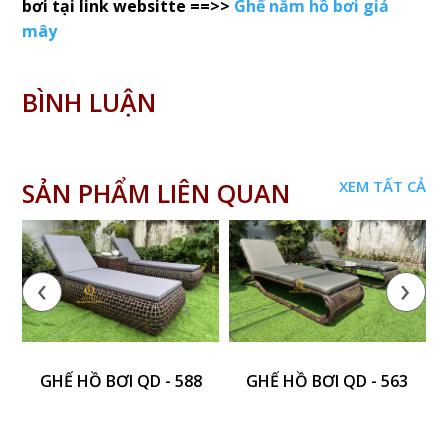
bơi tại link websitte ==>>
Ghế nằm hồ bơi giả
mây
BÌNH LUẬN
SẢN PHẨM LIÊN QUAN
XEM TẤT CẢ
‹
›
GHẾ HỒ BƠI QD - 588
GHẾ HỒ BƠI QD - 563