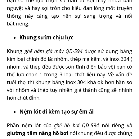
bạn có thể lựa chọn sử đan từ sợi mây nhựa bán
nguyệt và hay sợi tròn cho kiểu đan lóng mốt truyền
thống này càng tạo nên sự sang trọng và nổi
bật riêng.
Khung sườn chịu lực
Khung
ghế nằm giả mây QD-594
được sử dụng bằng
kim loại chính đó là: nhôm, thép mạ kẽm, và inox 304 (
nhôm, và thép đều được sơn tĩnh điện bảo vệ) bạn có
thể lựa chọn 1 trong 3 loại chất liệu này. Về vấn đề
tuổi thọ thì khung bằng inox 304 khá ok hơn hẳn so
với nhôm và thép tuy nhiên giá thành cũng sẽ nhỉnh
hơn chút đỉnh.
Nệm lót đi kèm tạo sự êm ái
Phần nệm lót của
ghế hồ bơi QD-594
nói riêng và
giường tắm nắng hồ bơi
nói chung đều được chúng