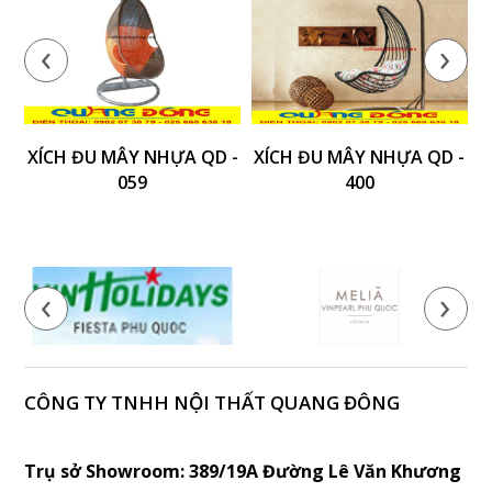
‹
›
XÍCH ĐU MÂY NHỰA QD -
XÍCH ĐU MÂY NHỰA QD -
X
059
400
‹
›
CÔNG TY TNHH NỘI THẤT QUANG ĐÔNG
Trụ sở Showroom: 389/19A Đường Lê Văn Khương