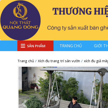
TRANG CHỦ
GIỚI T
SẢN PHẨM
Trang chủ
Xích đu trang trí sân vườn
xích đu giả mâ