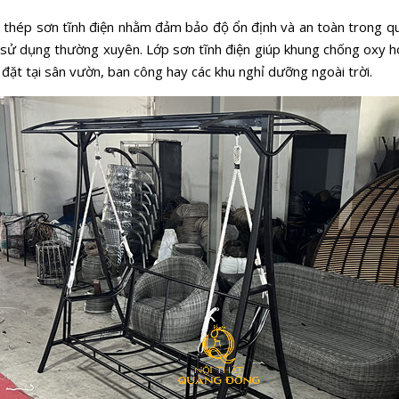
 thép sơn tĩnh điện nhằm đảm bảo độ ổn định và an toàn trong quá
hi sử dụng thường xuyên. Lớp sơn tĩnh điện giúp khung chống oxy h
đặt tại sân vườn, ban công hay các khu nghỉ dưỡng ngoài trời.