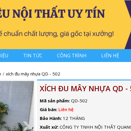
HIỆU
TIN TỨC
CÔNG TRÌNH
LIÊN HỆ
y
xích đu mây nhựa QD - 502
XÍCH ĐU MÂY NHỰA QD - 
Mã sản phẩm:
QD-502
Giá bán:
Liên hệ
Bảo Hành:
12 THÁNG
Xuất xứ:
CÔNG TY TNHH NỘI THẤT QUAN