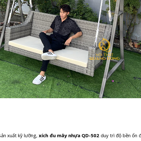
 sản xuất kỹ lưỡng,
xích đu mây nhựa QD-502
duy trì độ bền ổn 