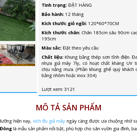
Tình trạng:
ĐẶT HÀNG
Bảo hành:
12 tháng
Kích thước giỏ ngồi:
120*60*70CM
Kích thước chân:
Chân 185cm sâu 90cm cao
195cm
Màu sắc:
Đặt theo yêu cầu
Chất liệu:
Khung bằng thép sơn tĩnh điện. Đ
nhựa giả mây 7ly, có hoạt chất kháng UV t
chịu nắng mưa. (Phần khung ghế quý khách 
bằng nhôm hoặc inox 304)
Lượt xem: 3121
MÔ TẢ SẢN PHẨM
dưỡng hiện nay,
xích đu giả mây
ngày càng được ưa chuộng nhờ sự
 Đông
là mẫu sản phẩm nổi bật, phù hợp cho sân vườn gia đình, ba