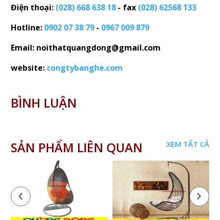
Điện thoại:
(028) 668 638 18
- fax
(028) 62568 133
Hotline:
0902 07 38 79
-
0967 009 879
Email: noithatquangdong@gmail.com
website:
congtybanghe.com
BÌNH LUẬN
SẢN PHẨM LIÊN QUAN
XEM TẤT CẢ
‹
›