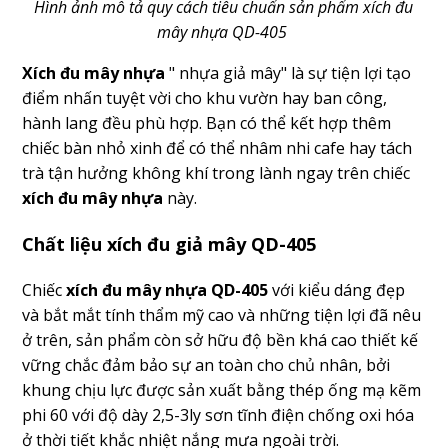
Hình ảnh mô tả quy cách tiêu chuẩn sản phẩm xích đu
mây nhựa QD-405
Xích đu mây nhựa
" nhựa giả mây" là sự tiện lợi tạo
điểm nhấn tuyệt vời cho khu vườn hay ban công,
hành lang đều phù hợp. Bạn có thể kết hợp thêm
chiếc bàn nhỏ xinh để có thể nhâm nhi cafe hay tách
trà tận hưởng không khí trong lành ngay trên chiếc
xích đu mây nhựa
này.
Chất liệu xích đu giả mây QD-405
Chiếc
xích đu mây nhựa QD-405
với kiểu dáng đẹp
và bắt mắt tính thẩm mỹ cao và những tiện lợi đã nêu
ở trên, sản phẩm còn sở hữu độ bền khá cao thiết kế
vững chắc đảm bảo sự an toàn cho chủ nhân, bởi
khung chịu lực được sản xuất bằng thép ống mạ kẽm
phi 60 với độ dày 2,5-3ly sơn tĩnh điện chống oxi hóa
ở thời tiết khắc nhiệt nắng mưa ngoài trời.