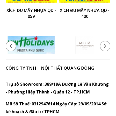
XÍCH ĐU MÂY NHỰA QD -
XÍCH ĐU MÂY NHỰA QD -
X
059
400
‹
›
CÔNG TY TNHH NỘI THẤT QUANG ĐÔNG
Trụ sở Showroom: 389/19A Đường Lê Văn Khương
- Phường Hiệp Thành - Quận 12 - TP.HCM
Mã Số Thuế: 0312947614 Ngày Cấp: 29/09/2014 Sở
kế hoạch & đầu tư TPHCM