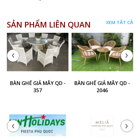
SẢN PHẨM LIÊN QUAN
XEM TẤT CẢ
‹
›
BÀN GHẾ GIẢ MÂY QD -
BÀN GHẾ GIẢ MÂY QD -
357
2046
‹
›