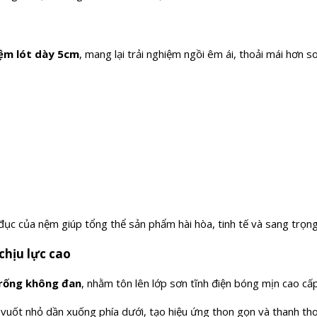
ệm lót dày 5cm
, mang lại trải nghiệm ngồi êm ái, thoải mái hơn 
c của nệm giúp tổng thể sản phẩm hài hòa, tinh tế và sang trọng
chịu lực cao
rống không đan
, nhằm tôn lên lớp sơn tĩnh điện bóng mịn cao cấp
 vuốt nhỏ dần xuống phía dưới, tạo hiệu ứng thon gọn và thanh thoá