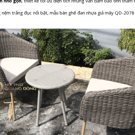
òn nhỏ gọn
, thiết kế tối ưu diện tích nhưng vẫn đảm bảo tính thẩm
g nệm trắng đục nổi bật, mẫu bàn ghế đan nhựa giả mây QD-2078 m