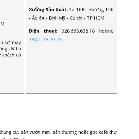
Xưởng Sản Xuất:
Số 16B - Đường 156
- Ấp 6A - Bình Mỹ - Củ chi - TP.HCM
CM
Điện thoại:
028.668.638.18 hotline
0961 29 20 79
an sợi mây
áng UV tia
ý khách có
 chung cư, sân vườn mini, sân thượng hoặc góc café thư