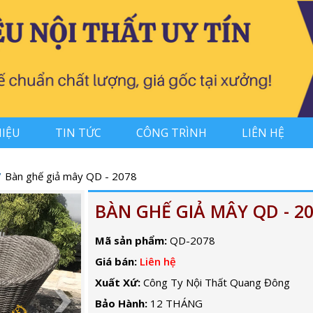
HIỆU
TIN TỨC
CÔNG TRÌNH
LIÊN HỆ
Bàn ghế giả mây QD - 2078
BÀN GHẾ GIẢ MÂY QD - 2
Mã sản phẩm:
QD-2078
Giá bán:
Liên hệ
Xuất Xứ:
Công Ty Nội Thất Quang Đông
Bảo Hành:
12 THÁNG